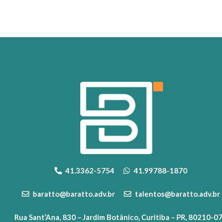
41.3362-5754
41.99788-1870
baratto@baratto.adv.br
talentos@baratto.adv.br
Rua Sant’Ana, 830 – Jardim Botânico, Curitiba – PR, 80210-0