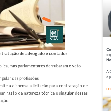
Co
contratação de advogado e contador
eq
No
blica, mas parlamentares derrubaram o veto
A 
à 
ingular das profissões
rmite a dispensa a licitação para contratação de
LEI
em razão da natureza técnica e singular dessas
zação.