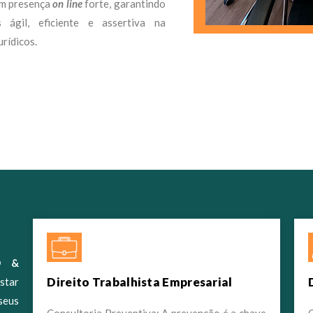
ém presença
on line
forte, garantindo
ágil, eficiente e assertiva na
urídicos.
O &
Direito Trabalhista Empresarial
star
seus
Consultoria Preventiva: A prevenção é a chave