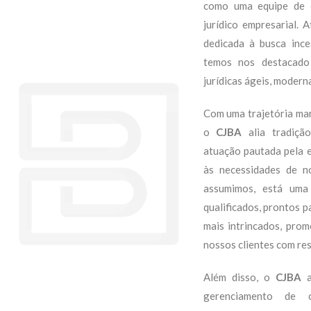
como uma equipe de e
jurídico empresarial.
dedicada à busca inces
temos nos destacado
jurídicas ágeis, moderna
Com uma trajetória ma
o
CJBA
alia tradiçã
atuação pautada pela e
às necessidades de n
assumimos, está uma
qualificados, prontos p
mais intrincados,
prom
nossos clientes com re
Além disso, o
CJBA
a
gerenciamento de 