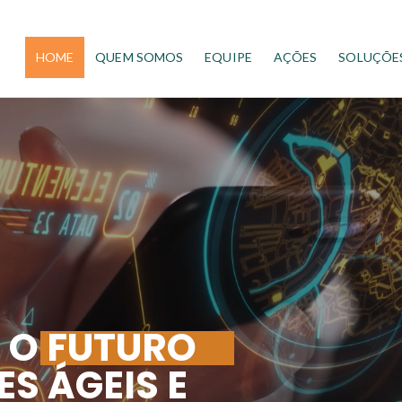
HOME
QUEM SOMOS
EQUIPE
AÇÕES
SOLUÇÕE
 O FUTURO
S ÁGEIS E