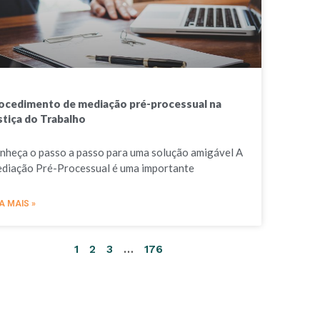
ocedimento de mediação pré-processual na
stiça do Trabalho
nheça o passo a passo para uma solução amigável A
diação Pré-Processual é uma importante
A MAIS »
1
2
3
…
176