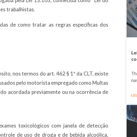
ogada pela Lei 13.103, conhecida como “Lei do
es trabalhistas.
as de como tratar as regras específicas dos
Le
co
nsito, nos termos do art. 462 § 1º da CLT, existe
Th
na
causados pelo motorista empregado como Multas
 sido acordada previamente ou na ocorrência de
LEI
exames toxicológicos com janela de detecção
ntrole de uso de droga e de bebida alcoólica,