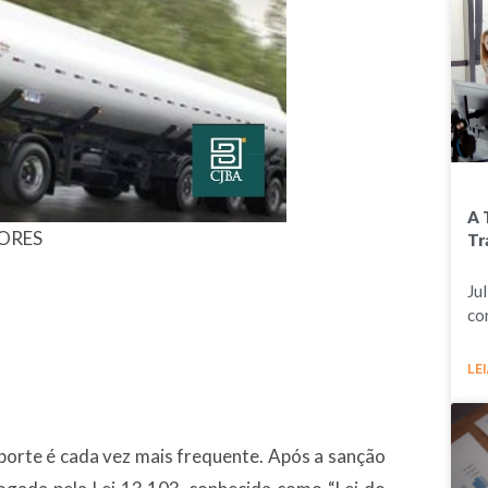
A 
ORES
Tr
Ju
co
LEI
porte é cada vez mais frequente. Após a sanção