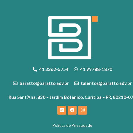
41.3362-5754
41.99788-1870
baratto@baratto.adv.br
talentos@baratto.adv.br
Rua Sant’Ana, 830 – Jardim Botânico, Curitiba – PR, 80210-0
Política de Privacidade