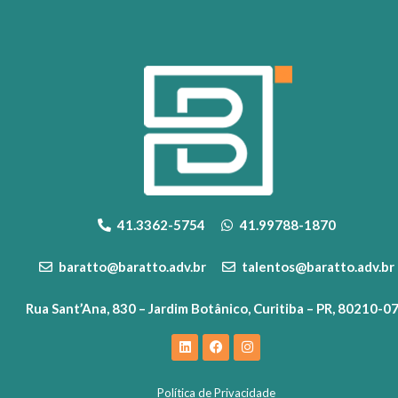
41.3362-5754
41.99788-1870
baratto@baratto.adv.br
talentos@baratto.adv.br
Rua Sant’Ana, 830 – Jardim Botânico, Curitiba – PR, 80210-0
Política de Privacidade