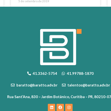
5 de setembro de 2019
41.3362-5754
41.99788-1870
baratto@baratto.adv.br
talentos@baratto.adv.br
Rua Sant’Ana, 830 – Jardim Botânico, Curitiba – PR, 80210-0