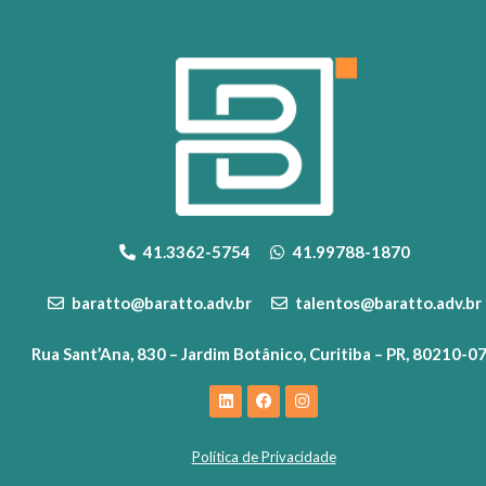
41.3362-5754
41.99788-1870
baratto@baratto.adv.br
talentos@baratto.adv.br
Rua Sant’Ana, 830 – Jardim Botânico, Curitiba – PR, 80210-0
Política de Privacidade