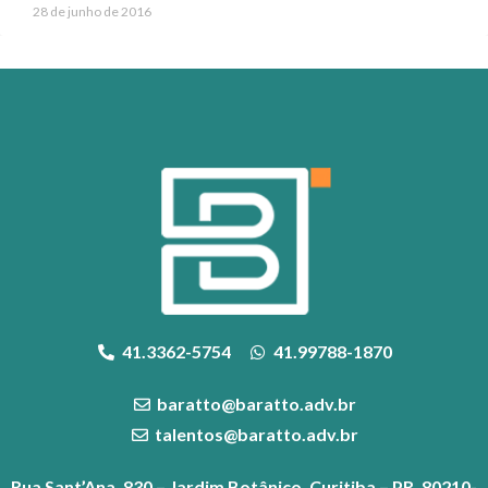
28 de junho de 2016
41.3362-5754
41.99788-1870
baratto@baratto.adv.br
talentos@baratto.adv.br
Rua Sant’Ana, 830 – Jardim Botânico, Curitiba – PR, 80210-