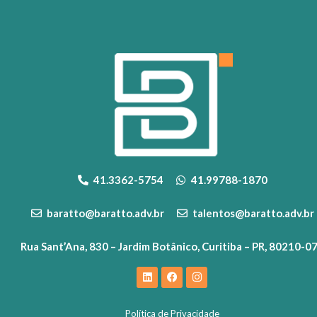
41.3362-5754
41.99788-1870
baratto@baratto.adv.br
talentos@baratto.adv.br
Rua Sant’Ana, 830 – Jardim Botânico, Curitiba – PR, 80210-0
Política de Privacidade