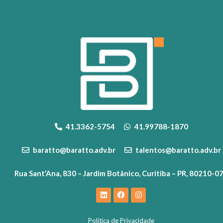
41.3362-5754
41.99788-1870
baratto@baratto.adv.br
talentos@baratto.adv.br
Rua Sant’Ana, 830 – Jardim Botânico, Curitiba – PR, 80210-0
Política de Privacidade