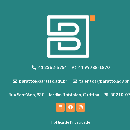
41.3362-5754
41.99788-1870
baratto@baratto.adv.br
talentos@baratto.adv.br
Rua Sant’Ana, 830 – Jardim Botânico, Curitiba – PR, 80210-0
Política de Privacidade