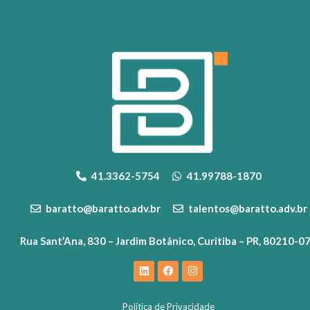
41.3362-5754
41.99788-1870
baratto@baratto.adv.br
talentos@baratto.adv.br
Rua Sant’Ana, 830 – Jardim Botânico, Curitiba – PR, 80210-0
Política de Privacidade