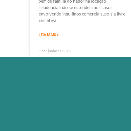
bem de família do fiador na locação
residencial não se estendem aos casos
envolvendo inquilinos comerciais, pois a livre
iniciativa
LEIA MAIS »
19 de junho de 2018