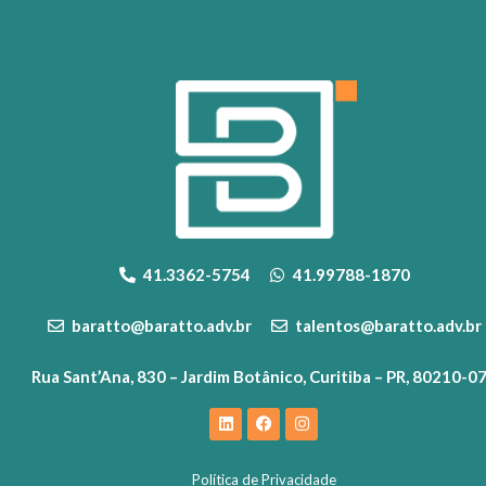
41.3362-5754
41.99788-1870
baratto@baratto.adv.br
talentos@baratto.adv.br
Rua Sant’Ana, 830 – Jardim Botânico, Curitiba – PR, 80210-0
Política de Privacidade