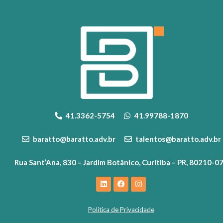
41.3362-5754
41.99788-1870
baratto@baratto.adv.br
talentos@baratto.adv.br
Rua Sant’Ana, 830 – Jardim Botânico, Curitiba – PR, 80210-0
Política de Privacidade