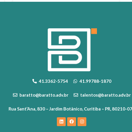
41.3362-5754
41.99788-1870
baratto@baratto.adv.br
talentos@baratto.adv.br
Rua Sant’Ana, 830 – Jardim Botânico, Curitiba – PR, 80210-0