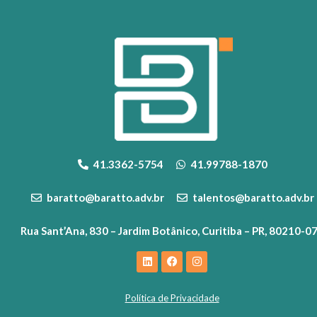
41.3362-5754
41.99788-1870
baratto@baratto.adv.br
talentos@baratto.adv.br
Rua Sant’Ana, 830 – Jardim Botânico, Curitiba – PR, 80210-0
Política de Privacidade