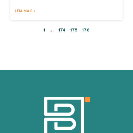
LEIA MAIS »
1
…
174
175
176