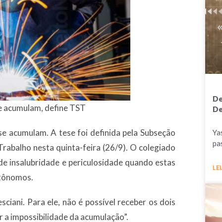
De
se acumulam, define TST
De
 se acumulam. A tese foi definida pela Subseção
Ya
pa
 Trabalho nesta quinta-feira (26/9). O colegiado
 de insalubridade e periculosidade quando estas
LEI
utônomos.
ciani. Para ele, não é possível receber os dois
ar a impossibilidade da acumulação”.