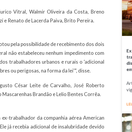
urico Vitral, Walmir Oliveira da Costa, Breno
 e Renato de Lacerda Paiva, Brito Pereira.
 votou pela possibilidade de recebimento dos dois
Ex
ederal não estabeleceu nenhum impedimento com
tr
dos trabalhadores urbanos e rurais o ‘adicional
di
em
es ou perigosas, na forma da lei’”, disse.
Ar
gusto César Leite de Carvalho, José Roberto
vi
o Mascarenhas Brandão e Lelio Bentes Corrêa.
LEI
m ex-trabalhador da companhia aérea American
Ele já recebia adicional de insalubridade devido