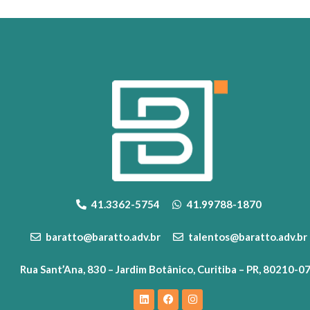
41.3362-5754
41.99788-1870
baratto@baratto.adv.br
talentos@baratto.adv.br
Rua Sant’Ana, 830 – Jardim Botânico, Curitiba – PR, 80210-0