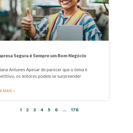
presa Segura é Sempre um Bom Negócio
liana Antunes Apesar de parecer que o tema é
petitivo, os leitores podem se surpreender
A MAIS »
1
2
3
4
5
6
…
176