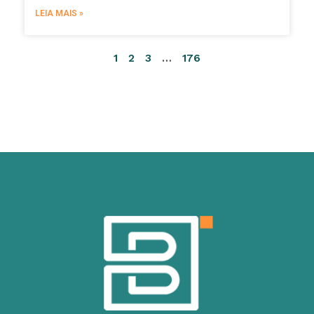
LEIA MAIS »
1
2
3
…
176