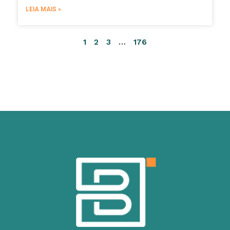
LEIA MAIS »
1
2
3
…
176