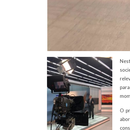
Nest
soci
rele
para
mome
O pr
abo
cons