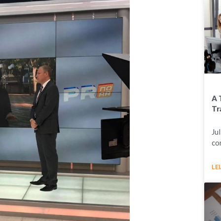
A 
Tr
Ju
co
LEI