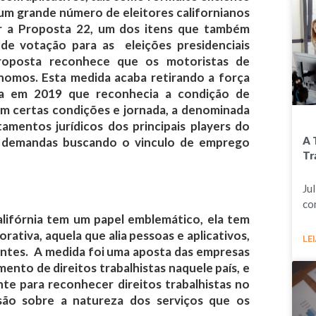
um grande número de eleitores californianos
ar a Proposta 22, um dos itens que também
de votação para as eleições presidenciais
proposta reconhece que os motoristas de
ônomos. Esta medida acaba retirando a força
da em 2019 que reconhecia a condição de
m certas condições e jornada, a denominada
mentos jurídicos dos principais players do
A 
 demandas buscando o vinculo de emprego
Tr
Ju
co
lifórnia tem um papel emblemático, ela tem
ativa, aquela que alia pessoas e aplicativos,
LEI
ientes. A medida foi uma aposta das empresas
ento de direitos trabalhistas naquele país, e
te para reconhecer direitos trabalhistas no
são sobre a natureza dos serviços que os