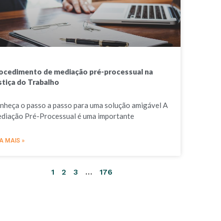
ocedimento de mediação pré-processual na
stiça do Trabalho
nheça o passo a passo para uma solução amigável A
diação Pré-Processual é uma importante
A MAIS »
1
2
3
…
176