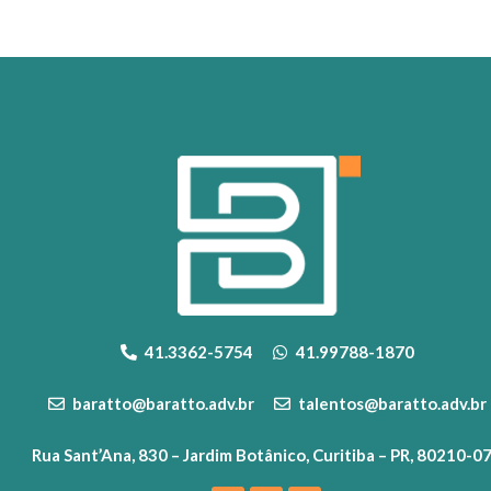
41.3362-5754
41.99788-1870
baratto@baratto.adv.br
talentos@baratto.adv.br
Rua Sant’Ana, 830 – Jardim Botânico, Curitiba – PR, 80210-0