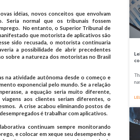
novas idéias, novos conceitos que envolvam
o. Seria normal que os tribunais fossem
mprego. No entanto, o Superior Tribunal de
manifestado que motorista de aplicativos são
sse sido recusada, o motorista continuaria
eria a possibilidade de abrir precedentes
Le
ão sobre a natureza dos motoristas no Brasil
co
Th
has na atividade autônoma desde o começo e
na
imento exponencial pelo mundo. Se a relação
perasse, a equação seria muito diferente,
LEI
viagens aos clientes seriam diferentes, o
esmos. A crise acabou eliminando postos de
s desempregados é trabalhar com aplicativos.
laborativa continuam sempre monitorando
mprego, e colocar em xeque seu desempenho e