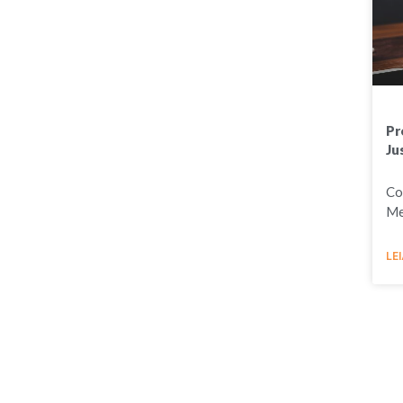
Pr
Ju
Co
Me
LEI