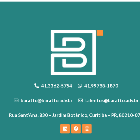
41.3362-5754
41.99788-1870
baratto@baratto.adv.br
talentos@baratto.adv.br
Rua Sant’Ana, 830 – Jardim Botânico, Curitiba – PR, 80210-0