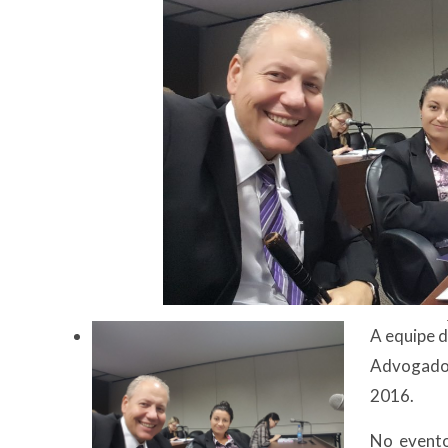
A equi
pe 
Advogados
2016.
No evento