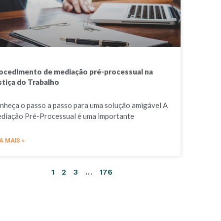
ocedimento de mediação pré-processual na
stiça do Trabalho
nheça o passo a passo para uma solução amigável A
diação Pré-Processual é uma importante
A MAIS »
1
2
3
…
176