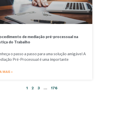
ocedimento de mediação pré-processual na
stiça do Trabalho
nheça o passo a passo para uma solução amigável A
diação Pré-Processual é uma importante
A MAIS »
1
2
3
…
176