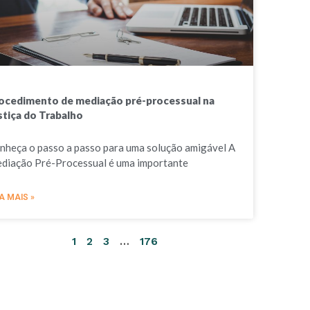
ocedimento de mediação pré-processual na
stiça do Trabalho
nheça o passo a passo para uma solução amigável A
diação Pré-Processual é uma importante
A MAIS »
1
2
3
…
176