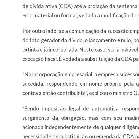
de dívida ativa (CDA) até a prolação da sentenç
erro material ou formal, vedada a modificação do s
Por outro lado, se a comunicação da sucessão emp
do fato gerador da dívida, o lançamento é nulo,
extinta e já incorporada. Neste caso, seria inviável
execução fiscal. É vedada a substituição da CDA p
“Na incorporação empresarial, a empresa sucesso
sucedida, respondendo em nome próprio pela qu
contra a então contribuinte”, explicou o ministro Gu
“Sendo imposição legal de automática respon
surgimento da obrigação, mas com seu inadi
acionada independentemente de qualquer diligên
necessidade de substituição ou emenda da CDA p