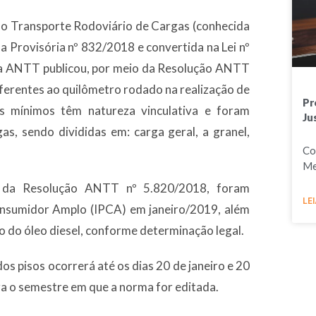
 do Transporte Rodoviário de Cargas (conhecida
a Provisória nº 832/2018 e convertida na Lei nº
 a ANTT publicou, por meio da Resolução ANTT
eferentes ao quilômetro rodado na realização de
Pr
os mínimos têm natureza vinculativa e foram
Ju
as, sendo divididas em: carga geral, a granel,
Co
Me
II da Resolução ANTT nº 5.820/2018, foram
LEI
Consumidor Amplo (IPCA) em janeiro/2019, além
o do óleo diesel, conforme determinação legal.
os pisos ocorrerá até os dias 20 de janeiro e 20
ara o semestre em que a norma for editada.