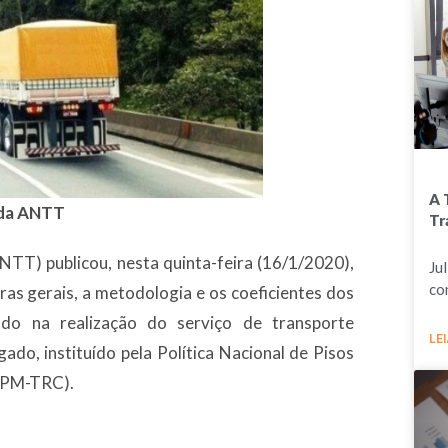
A 
 da ANTT
Tr
NTT) publicou, nesta quinta-feira (16/1/2020),
Ju
co
ras gerais, a metodologia e os coeficientes dos
ado na realização do serviço de transporte
LEI
ado, instituído pela Política Nacional de Pisos
NPM-TRC).