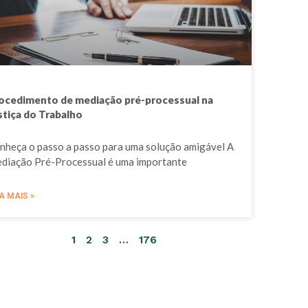
ocedimento de mediação pré-processual na
stiça do Trabalho
nheça o passo a passo para uma solução amigável A
diação Pré-Processual é uma importante
A MAIS »
1
2
3
…
176