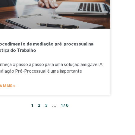
ocedimento de mediação pré-processual na
stiça do Trabalho
nheça o passo a passo para uma solução amigável A
diação Pré-Processual é uma importante
A MAIS »
1
2
3
…
176