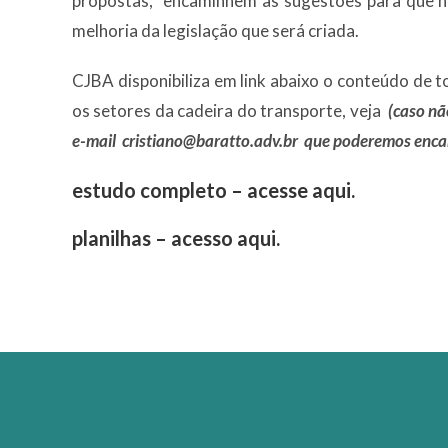
propostas, encaminhem as sugestões para que nos
melhoria da legislação que será criada.
CJBA disponibiliza em link abaixo o conteúdo de 
os setores da cadeira do transporte, veja
(caso nã
e-mail
cristiano@baratto.adv.br
que poderemos enca
estudo completo –
acesse aqui
.
planilhas –
acesso aqu
i.