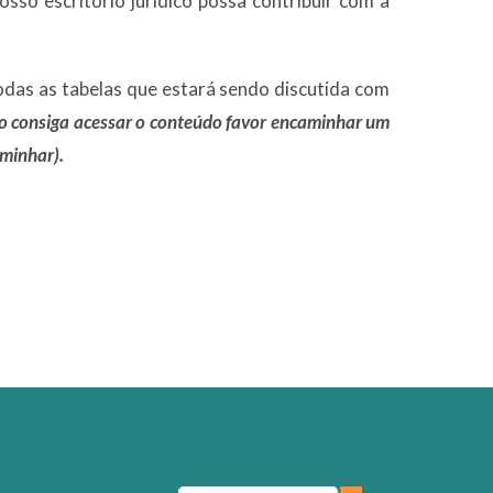
so escritório jurídico possa contribuir com a
todas as tabelas que estará sendo discutida com
o consiga acessar o conteúdo favor encaminhar um
minhar).