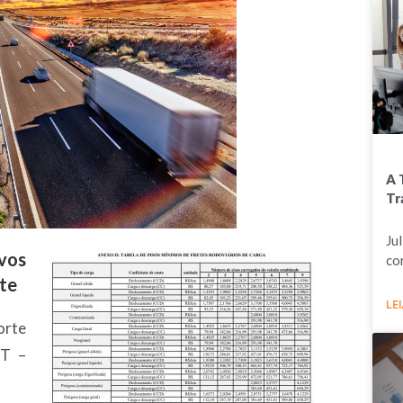
A 
Tr
Ju
vos
co
ete
LEI
orte
TT –