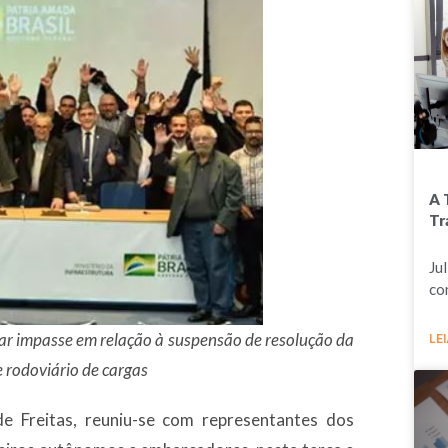
A 
Tr
Ju
co
nar impasse em relação à suspensão de resolução da
LEI
 rodoviário de cargas
de Freitas, reuniu-se com representantes dos