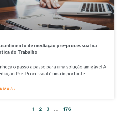
ocedimento de mediação pré-processual na
stiça do Trabalho
nheça o passo a passo para uma solução amigável A
diação Pré-Processual é uma importante
A MAIS »
1
2
3
…
176