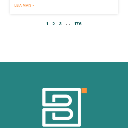
LEIA MAIS »
1
2
3
…
176