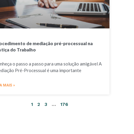
ocedimento de mediação pré-processual na
stiça do Trabalho
nheça o passo a passo para uma solução amigável A
diação Pré-Processual é uma importante
A MAIS »
1
2
3
…
176