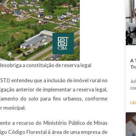
A 
desobriga a constituição de reserva legal
Tr
(STJ) entendeu que a inclusão de imóvel rural no
Ju
co
igação anterior de implementar a reserva legal,
elamento do solo para fins urbanos, conforme
LEI
r municipal.
nto a recurso do Ministério Público de Minas
tigo Código Florestal à área de uma empresa de