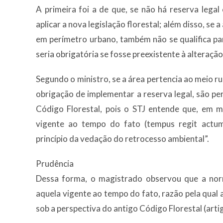
A primeira foi a de que, se não há reserva legal
aplicar a nova legislação florestal; além disso, se 
em perímetro urbano, também não se qualifica par
seria obrigatória se fosse preexistente à alteração
Segundo o ministro, se a área pertencia ao meio r
obrigação de implementar a reserva legal, são pe
Código Florestal, pois o STJ entende que, em ma
vigente ao tempo do fato (tempus regit actu
princípio da vedação do retrocesso ambiental”.
Prudên​​cia
Dessa forma, o magistrado observou que a norm
aquela vigente ao tempo do fato, razão pela qual a
sob a perspectiva do antigo Código Florestal (arti