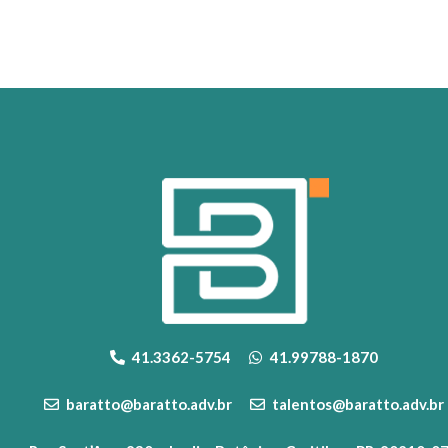
41.3362-5754
41.99788-1870
baratto@baratto.adv.br
talentos@baratto.adv.br