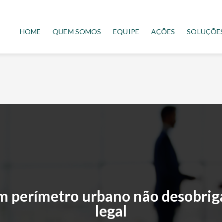
HOME
QUEM SOMOS
EQUIPE
AÇÕES
SOLUÇÕE
em perímetro urbano não desobriga
legal