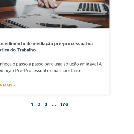
ocedimento de mediação pré-processual na
stiça do Trabalho
nheça o passo a passo para uma solução amigável A
diação Pré-Processual é uma importante
A MAIS »
1
2
3
…
176