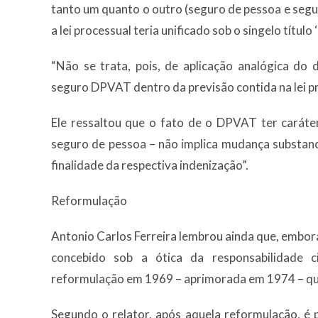
tanto um quanto o outro (seguro de pessoa e se
a lei processual teria unificado sob o singelo título 
“Não se trata, pois, de aplicação analógica do
seguro DPVAT dentro da previsão contida na lei pr
Ele ressaltou que o fato de o DPVAT ter caráte
seguro de pessoa – não implica mudança substanc
finalidade da respectiva indenização”.
Reformulação
Antonio Carlos Ferreira lembrou ainda que, embor
concebido sob a ótica da responsabilidade c
reformulação em 1969 – aprimorada em 1974 – que 
Segundo o relator, após aquela reformulação, é 