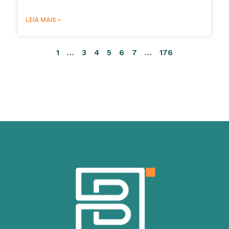
LEIA MAIS »
1
…
3
4
5
6
7
…
176