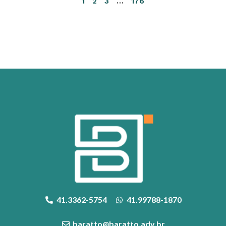
1
2
3
…
176
41.3362-5754
41.99788-1870
baratto@baratto.adv.br