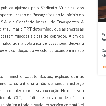
pública ajuizada pelo Sindicato Municipal dos
porte Urbano de Passageiros do Município do
.A. e o Consórcio Intersul de Transportes. A
ro grau, mas o TRT determinou que as empresas
Pr
rcessem funções típicas de cobrador. Além de
Ju
ssinalou que a cobrança de passagens desvia a
que é a condução do veículo, colocando em risco
Co
Me
LEI
tor, ministro Caputo Bastos, explicou que as
lementares entre si e não demandam esforço
mais complexo para a sua execução. Ele observou
co, da CLT, na falta de prova ou de cláusula
se obriga a todo e qualquer serviço compatível