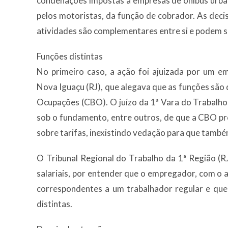
condenações impostas a empresas de ônibus urba
pelos motoristas, da função de cobrador. As de
atividades são complementares entre si e podem 
Funções distintas
No primeiro caso, a ação foi ajuizada por um e
Nova Iguaçu (RJ), que alegava que as funções são di
Ocupações (CBO). O juízo da 1ª Vara do Trabalho
sob o fundamento, entre outros, de que a CBO p
sobre tarifas, inexistindo vedação para que tam
O Tribunal Regional do Trabalho da 1ª Região (RJ
salariais, por entender que o empregador, com o
correspondentes a um trabalhador regular e qu
distintas.