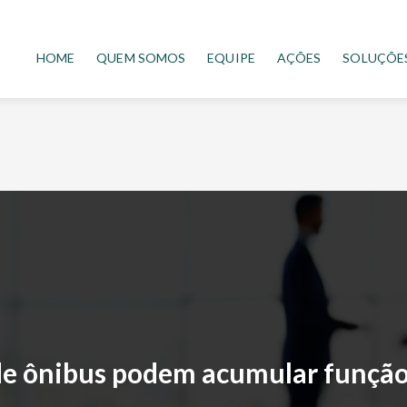
HOME
QUEM SOMOS
EQUIPE
AÇÕES
SOLUÇÕE
de ônibus podem acumular função