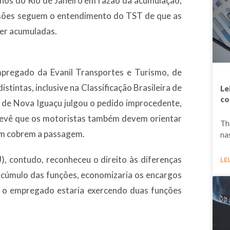
nos do Rio de Janeiro em razão da acumulação,
cisões seguem o entendimento do TST de que as
ser acumuladas.
mpregado da Evanil Transportes e Turismo, de
stintas, inclusive na Classificação Brasileira de
Le
co
 de Nova Iguaçu julgou o pedido improcedente,
revê que os motoristas também devem orientar
Th
bém cobrem a passagem.
na
), contudo, reconheceu o direito às diferenças
LEI
 acúmulo das funções, economizaria os encargos
e o empregado estaria exercendo duas funções