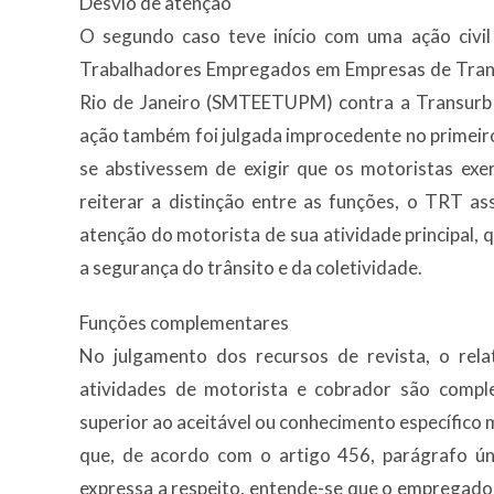
Desvio de atenção
O segundo caso teve início com uma ação civil 
Trabalhadores Empregados em Empresas de Trans
Rio de Janeiro (SMTEETUPM) contra a Transurb S
ação também foi julgada improcedente no primei
se abstivessem de exigir que os motoristas exe
reiterar a distinção entre as funções, o TRT a
atenção do motorista de sua atividade principal, 
a segurança do trânsito e da coletividade.
Funções complementares
No julgamento dos recursos de revista, o rela
atividades de motorista e cobrador são comp
superior ao aceitável ou conhecimento específico 
que, de acordo com o artigo 456, parágrafo úni
expressa a respeito, entende-se que o empregado 