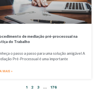
ocedimento de mediação pré-processual na
stiça do Trabalho
nheça o passo a passo para uma solução amigável A
diação Pré-Processual é uma importante
A MAIS »
1
2
3
…
176