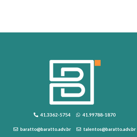
41.3362-5754
41.99788-1870
baratto@baratto.adv.br
talentos@baratto.adv.br