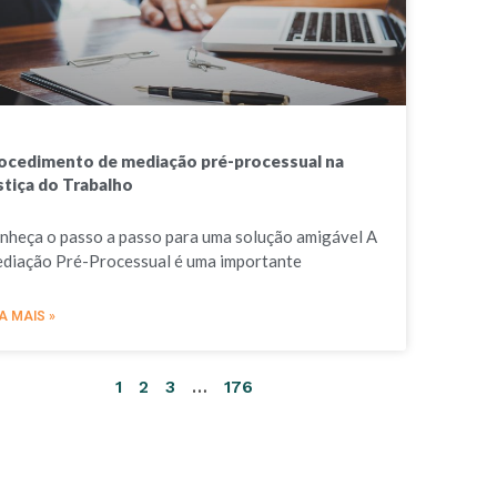
ocedimento de mediação pré-processual na
stiça do Trabalho
nheça o passo a passo para uma solução amigável A
diação Pré-Processual é uma importante
A MAIS »
1
2
3
…
176