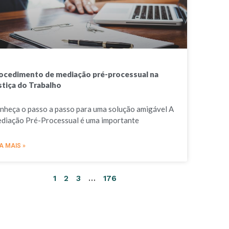
ocedimento de mediação pré-processual na
stiça do Trabalho
nheça o passo a passo para uma solução amigável A
diação Pré-Processual é uma importante
A MAIS »
1
2
3
…
176