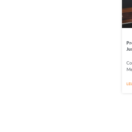
Pr
Ju
Co
Me
LEI