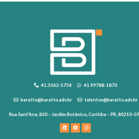
41.3362-5754
41.99788-1870
baratto@baratto.adv.br
talentos@baratto.adv.br
Rua Sant’Ana, 830 – Jardim Botânico, Curitiba – PR, 80210-0