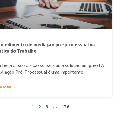
ocedimento de mediação pré-processual na
stiça do Trabalho
nheça o passo a passo para uma solução amigável A
diação Pré-Processual é uma importante
A MAIS »
1
2
3
…
176