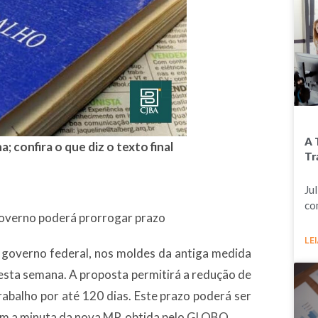
A 
 confira o que diz o texto final
Tr
Ju
co
 governo poderá prorrogar prazo
LEI
overno federal, nos moldes da antiga medida
nesta semana. A proposta permitirá a redução de
rabalho por até 120 dias. Este prazo poderá ser
m a minuta da nova MP, obtida pelo GLOBO.