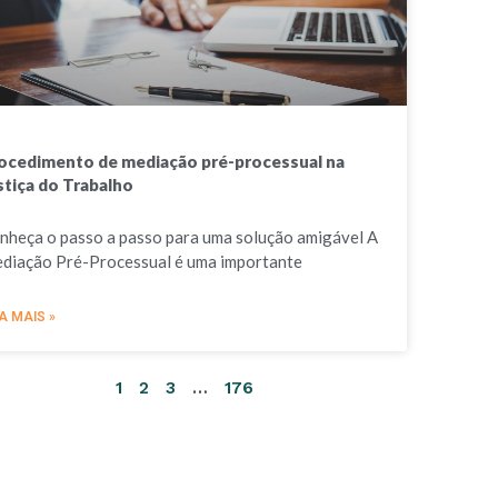
ocedimento de mediação pré-processual na
stiça do Trabalho
nheça o passo a passo para uma solução amigável A
diação Pré-Processual é uma importante
A MAIS »
1
2
3
…
176