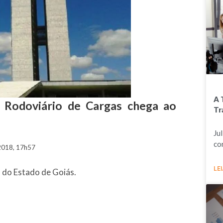
A 
 Rodoviário de Cargas chega ao
Tr
Ju
co
018, 17h57
LEI