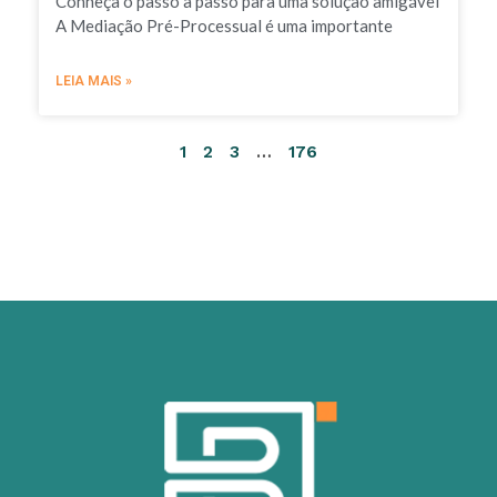
Conheça o passo a passo para uma solução amigável
A Mediação Pré-Processual é uma importante
LEIA MAIS »
1
2
3
…
176