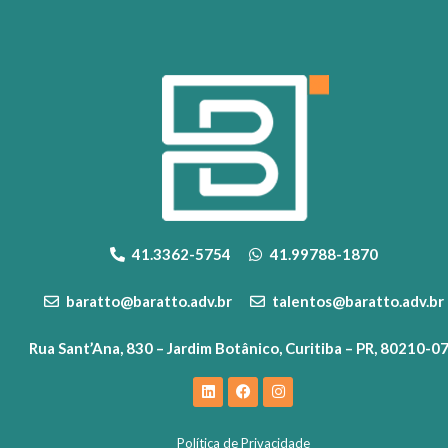
41.3362-5754
41.99788-1870
baratto@baratto.adv.br
talentos@baratto.adv.br
Rua Sant’Ana, 830 – Jardim Botânico, Curitiba – PR, 80210-0
Política de Privacidade