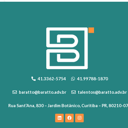
41.3362-5754
41.99788-1870
baratto@baratto.adv.br
talentos@baratto.adv.br
Rua Sant’Ana, 830 – Jardim Botânico, Curitiba – PR, 80210-0