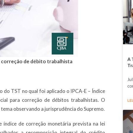
A 
 correção de débito trabalhista
Tr
Ju
co
 do TST no qual foi aplicado o IPCA-E – Índice
al para correção de débitos trabalhistas. O
LEI
 o tema observando a jurisprudência do Supremo.
 índice de correção monetária prevista na lei
balhador a recomposição integral do crédito