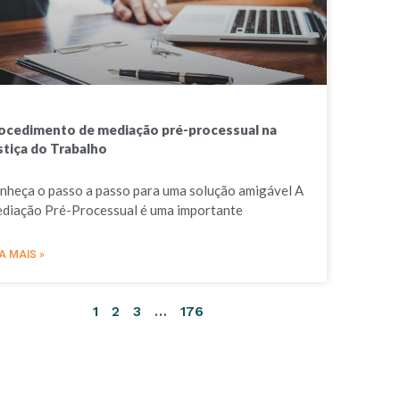
ocedimento de mediação pré-processual na
stiça do Trabalho
nheça o passo a passo para uma solução amigável A
diação Pré-Processual é uma importante
A MAIS »
1
2
3
…
176