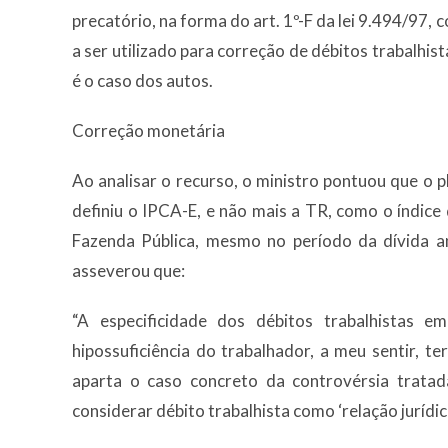
precatório, na forma do art. 1º-F da lei 9.494/97,
a ser utilizado para correção de débitos trabalhis
é o caso dos autos.
Correção monetária
Ao analisar o recurso, o ministro pontuou que o 
definiu o IPCA-E, e não mais a TR, como o índice
Fazenda Pública, mesmo no período da dívida an
asseverou que:
“A especificidade dos débitos trabalhistas e
hipossuficiência do trabalhador, a meu sentir, t
aparta o caso concreto da controvérsia trata
considerar débito trabalhista como ‘relação jurídica