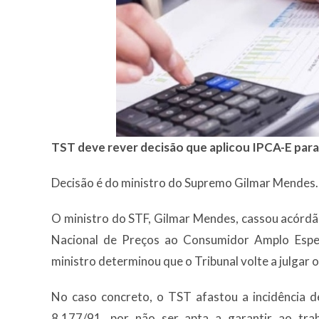
TST deve rever decisão que aplicou IPCA-E para
Decisão é do ministro do Supremo Gilmar Mendes.
O ministro do STF, Gilmar Mendes, cassou acórdão
Nacional de Preços ao Consumidor Amplo Especi
ministro determinou que o Tribunal volte a julgar
No caso concreto, o TST afastou a incidência de
8.177/91, por não ser apta a garantir ao tra