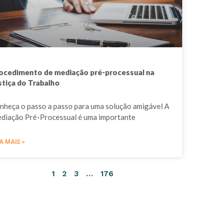
ocedimento de mediação pré-processual na
stiça do Trabalho
nheça o passo a passo para uma solução amigável A
diação Pré-Processual é uma importante
A MAIS »
1
2
3
…
176