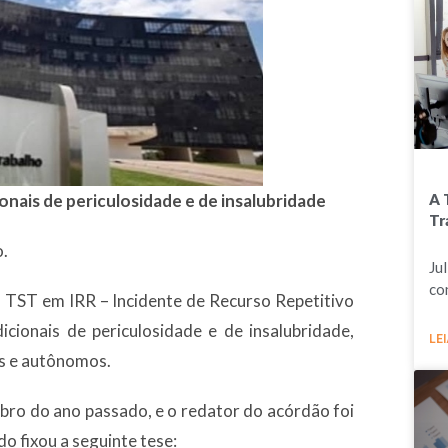
nais de periculosidade e de insalubridade
A 
Tr
o.
Ju
co
 do TST em IRR – Incidente de Recurso Repetitivo
icionais de periculosidade e de insalubridade,
LEI
s e autônomos.
mbro do ano passado, e o redator do acórdão foi
do fixou a seguinte tese: