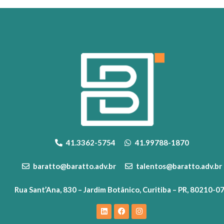
41.3362-5754
41.99788-1870
baratto@baratto.adv.br
talentos@baratto.adv.br
Rua Sant’Ana, 830 – Jardim Botânico, Curitiba – PR, 80210-0