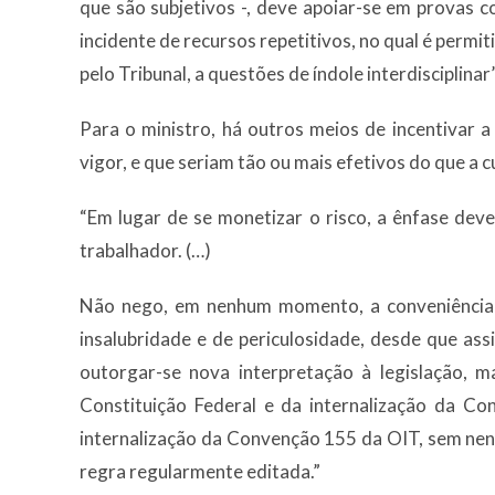
que são subjetivos -, deve apoiar-se em provas 
incidente de recursos repetitivos, no qual é permi
pelo Tribunal, a questões de índole interdisciplinar”
Para o ministro, há outros meios de incentivar 
vigor, e que seriam tão ou mais efetivos do que a 
“Em lugar de se monetizar o risco, a ênfase dev
trabalhador. (…)
Não nego, em nenhum momento, a conveniência d
insalubridade e de periculosidade, desde que as
outorgar-se nova interpretação à legislação, 
Constituição Federal e da internalização da Co
internalização da Convenção 155 da OIT, sem ne
regra regularmente editada.”